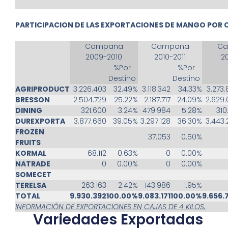
PARTICIPACION DE LAS EXPORTACIONES DE MANGO POR
Campaña
Campaña
Ca
2009-2010
2010-2011
20
%Por
%Por
Destino
Destino
AGRIPRODUCT
3.226.403
32.49%
3.118.342
34.33%
3.273.
BRESSON
2.504.729
25.22%
2.187.717
24.09%
2.629.
DINING
321.600
3.24%
479.984
5.28%
310
DUREXPORTA
3.877.660
39.05%
3.297.128
36.30%
3.443.
FROZEN
37.053
0.50%
FRUITS
KORMAL
68.112
0.63%
0
0.00%
NATRADE
0
0.00%
0
0.00%
SOMECET
TERELSA
263.163
2.42%
143.986
1.95%
TOTAL
9.930.392
100.00%
9.083.171
100.00%
9.656.
INFORMACIÓN DE EXPORTACIONES EN CAJAS DE 4 KILOS.
Variedades Exportadas