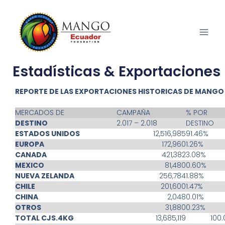
Estadísticas & Exportaciones
REPORTE DE LAS EXPORTACIONES HISTORICAS DE MANGO
MERCADOS DE
CAMPAÑA
% POR
DESTINO
2.017 – 2.018
DESTINO
ESTADOS UNIDOS
12,516,985
91.46%
EUROPA
172,960
1.26%
CANADA
421,382
3.08%
MEXICO
81,480
0.60%
NUEVA ZELANDA
256,784
1.88%
CHILE
201,600
1.47%
CHINA
2,048
0.01%
OTROS
31,880
0.23%
TOTAL CJS.4KG
13,685,119
100